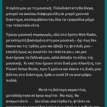
Η σχέση μου με τη μουσική; Πολυδιάστατη θα έλεγα,
μπορεί να ακούσω διάφορα είδη σε μικρό χρονικό
διάστημα, απολαμβάνοντας όλα τα τραγούδια μέχρι
την τελευταία νότα.
Πρώην μουσική παραγωγός, εδώ στο Spirto Web Radio,
με εκπομπή βασισμένη στη ροκ μουσική – όχι πως δεν
έκανα και τις τρέλες μου και έβαζα τις φιτιλιές μου –
επειδή όμως ως γνωστόν τα «πάντα ρει», ναι μεν
διατήρησα τα Γαλλικά μου, αλλά άλλαξα το είδος της
μουσικής. Κι εκεί που ήμουν στον δικό μου πλανήτη, τον
Planet Venus Rocks, πριν 5 χρόνια και έκανα τις δικές μου
βόλτες στο διάστημα, ήρθε ο covid 19 να ανατρέψει
πολλά.
Μετά τη δεύτερη καραντίνα,
μεταλλάχτηκα σε kpop κορίτσι. Μα πώς; θα
αναρωτιέστε … Δεν είναι ακατόρθωτο, φτάνει να
ακούσετε τα τραγούδια εκείνα των οποίων ο ρυθμός σας