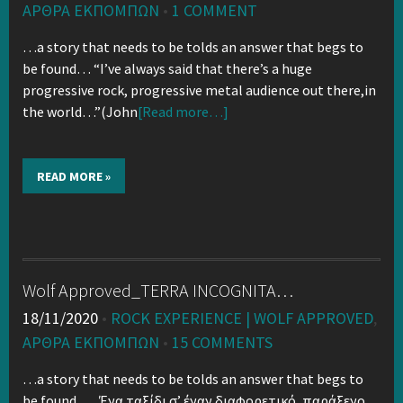
ΑΡΘΡΑ ΕΚΠΟΜΠΏΝ
•
1 COMMENT
…a story that needs to be tolds an answer that begs to
be found… “I’ve always said that there’s a huge
progressive rock, progressive metal audience out there,in
the world…”(John
[Read more…]
READ MORE »
Wolf Approved_TERRA INCOGNITA…
18/11/2020
•
ROCK EXPERIENCE | WOLF APPROVED
,
ΑΡΘΡΑ ΕΚΠΟΜΠΏΝ
•
15 COMMENTS
…a story that needs to be tolds an answer that begs to
be found… Ένα ταξίδι σ’ έναν διαφορετικό ,παράξενο,