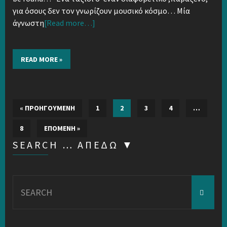
για όσους δεν τον γνωρίζουν μουσικό κόσμο… Μία
άγνωστη
[Read more…]
READ MORE »
« ΠΡΟΗΓΟΎΜΕΝΗ
1
2
3
4
…
8
ΕΠΌΜΕΝΗ »
SEARCH … ΑΠΕΔΏ ▼
Search
for: