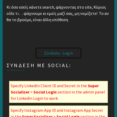
Κι όσο εσείς κάνετε search, ψάχνοντας στο site, Κύριος
οίδε τι… ψάχνουμε κι εμείς μαζί σας, μη νομίζετε! Το αν
θα το βρούμε, είναι άλλη υπόθεση.
Σύνδεση - Login
ΣΎΝΔΕΣΗ ΜΕ SOCIAL:
Specify LinkedIn Client ID and Secret in the
Super
Socializer
>
Social Login
section in the admin panel
for LinkedIn Login to work
Specify Instagram App ID and Instagram App Secret
in the
Super Socializer
>
Social Login
section in the