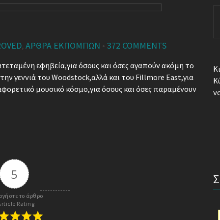
S
fo
ROVED
,
ΑΡΘΡΑ ΕΚΠΟΜΠΏΝ
•
372 COMMENTS
ρατεταμένη εφηβεία,για όσους και όσες αγαπούν ακόμη το
Κ
 την γεννιά του Woodstock,αλλά και του Fillmore East,για
Κ
ιαφορετικό μουσικό κόσμο,για όσους και όσες παραμένουν
ν
5
ογήστε το άρθρο 
Article Rating