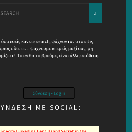
earch
r:
ι όσο εσείς κάνετε search, ψάχνοντας στο site,
ύριος οίδε τι… ψάχνουμε κι εμείς μαζί σας, μη
ομίζετε! Το αν θα το βρούμε, είναι άλλη υπόθεση.
Σύνδεση - Login
ΣΎΝΔΕΣΗ ΜΕ SOCIAL:
Specify LinkedIn Client ID and Secret in the