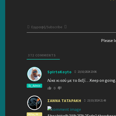
Εγγραφή/Subscribe
Please 
372
COMMENTS
SpIrtoKoyto
23/10/2024 23:06
Λύκε κι εσύ με το δεξί…Keep on going
Dj_Admin
0
ΣΑΝΝΑ ΤΑΤΑΡΑΚΗ
23/10/2024 21:48
Μέλος/Member
&ho=http%3A%2F%2Fcdn1.theodyssey