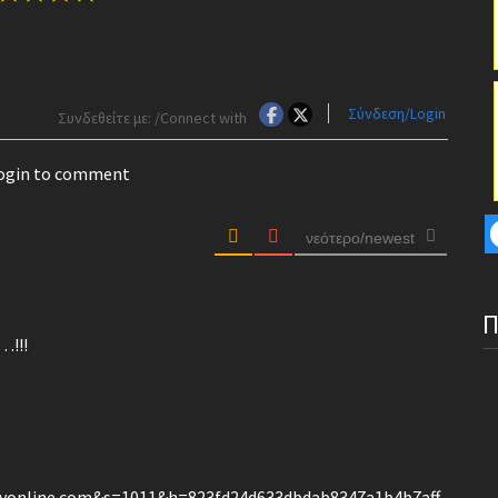
Σύνδεση/Login
Συνδεθείτε με: /Connect with
login to comment
νεότερο/newest
…!!!
online.com&s=1011&h=823fd24d633dbdab8347a1b4b7aff