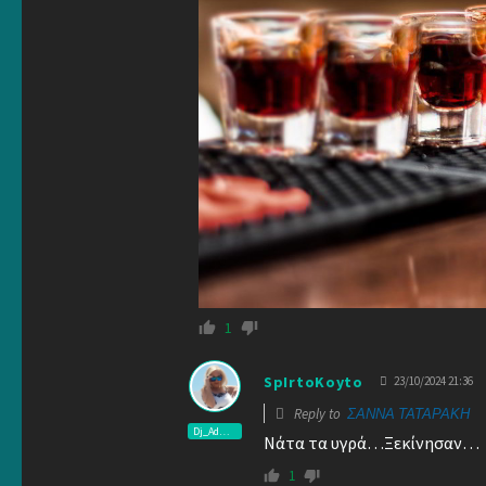
1
SpIrtoKoyto
23/10/2024 21:36
Reply to
ΣΑΝΝΑ ΤΑΤΑΡΑΚΗ
Dj_Admin
Νάτα τα υγρά…Ξεκίνησαν…
1