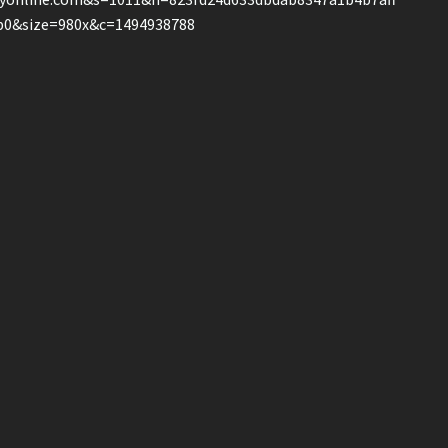
b0&size=980x&c=1494938788