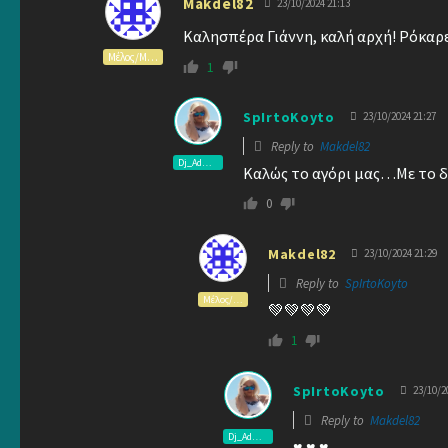
Makdel82
23/10/2024 21:13
Καλησπέρα Γιάννη, καλή αρχή! Ρόκαρε
Μέλος/Member
1
SpIrtoKoyto
23/10/2024 21:27
Reply to
Makdel82
Dj_Admin
Καλώς το αγόρι μας…Με το δ
0
Makdel82
23/10/2024 21:29
Reply to
SpIrtoKoyto
Μέλος/Member
💚💚💚💚
1
SpIrtoKoyto
23/10/2
Reply to
Makdel82
Dj_Admin
♥ ♥ ♥