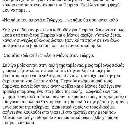
κάποιο από τα στενοσόκακα του Πειραιά. Εκεί λαχταρά η ψυχή
μου να πάμε…
-Να πάμε του απαντά ο Γιώργος… να πάμε θα σου κάνει καλό
Σε λίγο οι δύο άντρες είναι καθ’οδόν για Πειραιά. Χάνονται όμως
μέσα στα στενά του Πειραιά και ο Μάνος αρχίζει ν’απελπίζεται,
κάνουν συνεχώς κύκλους ώσπου ξαφνικά πέφτουν σε ένα άλλο
ταβερνάκι που βρίσκεται πίσω από τον ναυτικό όμιλο.
-Σταμάτα εδώ απ’έξω λέει ο Μάνος στον Γιώργο.
Σε λίγο βρίσκονται στην αυλή της ταβέρνας, μιας ταβέρνας παλιάς
γραφικής ήταν κάποτε παλιό σπίτι, στην αυλή δέσποζε μία
κληματαριά κι ένα μεγάλο γιασεμί έντυνε τον τοίχο από την μία
άκρη του τοίχου έως την άλλη. Περνούν ανάμεσα από τους
θαμώνες, κανείς δεν τους αναγνωρίζει και ο Μάνος διαλέγει ένα
τραπέζι απομονωμένο στο βάθος της αυλής. Ξαφνικά εκεί που
γευματίζουν, συζητούν και πίνουν το κρασάκι τους, τους πλησιάζει
μία γυναίκα πολύ απλά ντυμένη με μία ποδιά στην μέση της, ήταν η
μαγείρισσα της ταβέρνας. Διακριτικά χωρίς να τους διακόψει
αφήνει ένα λουλούδι από γιασεμί στο τραπέζι στην μεριά του
Μάνου και φεύγει αθόρυβα και διακριτικά όπως ήλθε χωρίς να
μιλήσει καθόλου.