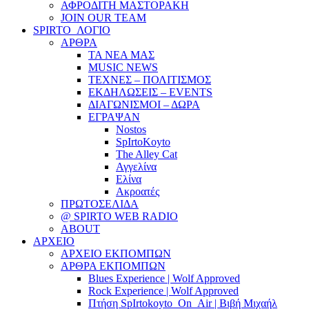
ΑΦΡΟΔΙΤΗ ΜΑΣΤΟΡΑΚΗ
JOIN OUR TEAM
SPIRTO_ΛΟΓΙΟ
ΑΡΘΡΑ
ΤΑ ΝΕΑ ΜΑΣ
MUSIC NEWS
ΤΕΧΝΕΣ – ΠΟΛΙΤΙΣΜΟΣ
ΕΚΔΗΛΩΣΕΙΣ – EVENTS
ΔΙΑΓΩΝΙΣΜΟΙ – ΔΩΡΑ
ΕΓΡΑΨΑΝ
Nostos
SpIrtoKoyto
The Alley Cat
Αγγελίνα
Ελίνα
Ακροατές
ΠΡΩΤΟΣΕΛΙΔΑ
@ SPIRTO WEB RADIO
ABOUT
ΑΡΧΕΙΟ
ΑΡΧΕΙΟ ΕΚΠΟΜΠΩΝ
ΑΡΘΡΑ ΕΚΠΟΜΠΩΝ
Blues Experience | Wolf Approved
Rock Experience | Wolf Approved
Πτήση SpIrtokoyto_On_Air | Βιβή Μιχαήλ