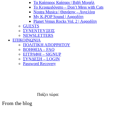
Τα Καίσαρος Καίσαρι | Βιβή Μιχαήλ
Το Κεραμιδόγατο – Don’t Mess with Cats
Nostra Musica | Θανάσης – Αγγελίνα
My K-POP Sound | Αφροδίτη
Planet Venus Rocks Vol. 2 | Αφροδίτη
GUESTS
ΣΥΝΕΝΤΕΥΞΕΙΣ
NEWSLETTERS
ΕΠΙΚΟΙΝΩΝΙΑ
ΠΟΛΙΤΙΚΗ ΑΠΟΡΡΗΤΟΥ
ΒΟΗΘΕΙΑ – FAQ
ΕΓΓΡΑΦΗ – SIGNUP
ΣΥΝΔΕΣΗ – LOGIN
Password Recovery
Παίζει τώρα:
Φορτώνει....
From the blog