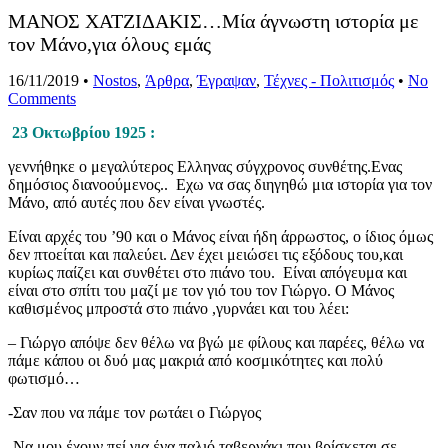
ΜΑΝΟΣ ΧΑΤΖΙΔΑΚΙΣ…Μία άγνωστη ιστορία με
τον Μάνο,για όλους εμάς
16/11/2019
•
Nostos
,
Άρθρα
,
Έγραψαν
,
Τέχνες - Πολιτισμός
•
No
Comments
23 Οκτωβρίου 1925 :
γεννήθηκε ο μεγαλύτερος Ελληνας σύγχρονος συνθέτης.Ενας
δημόσιος διανοούμενος.. Εχω να σας διηγηθώ μια ιστορία για τον
Μάνο, από αυτές που δεν είναι γνωστές.
Είναι αρχές του ’90 και ο Μάνος είναι ήδη άρρωστος, o ίδιος όμως
δεν πτοείται και παλεύει. Δεν έχει μειώσει τις εξόδους του,και
κυρίως παίζει και συνθέτει στο πιάνο του. Είναι απόγευμα και
είναι στο σπίτι του μαζί με τον γιό του τον Γιώργο. Ο Μάνος
καθισμένος μπροστά στο πιάνο ,γυρνάει και του λέει:
– Γιώργο απόψε δεν θέλω να βγώ με φίλους και παρέες, θέλω να
πάμε κάπου οι δυό μας μακριά από κοσμικότητες και πολύ
φωτισμό…
-Σαν που να πάμε τον ρωτάει ο Γιώργος
-Να μου έχουν πεί για ένα παλιό ταβερνάκι που βρίσκεται σε