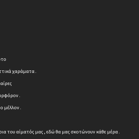
οτο
ττικά χαράματα .
φαίρες
υρφόρον .
ο μέλλον .
άρια του αίματός μας , εδώ θα μας σκοτώνουν κάθε μέρα .