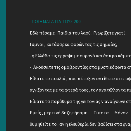
-ΠΟΙΗΜΑΤΑ ΓΙΑ ΤΟΥΣ 200
Εδώ πέσαμε . Παιδιά του λαού . Γνωρίζετε γιατί .
Γυμνοί , κατάσαρκα φορώντας τις σημαίες,
-η Ελλάδα τις έρραψε με ουρανό και άσπρο κάμπ
-. Ακούσατε τις ομοβροντίες στα μυστικόφωτα α
Είδατε τα πουλιά , που πέταξαν αντίθετα στις σ
αγγίζοντας με τα φτερά τους ,τον ανατέλλοντα π
Είδατε τα παράθυρα της γειτονιάς ν’ανοίγουνε στ
Εμείς , μερτικό δε ζητήσαμε ….Τίποτα …Μόνον
θυμηθείτε το : αν η ελευθερία δεν βαδίσει στα χν