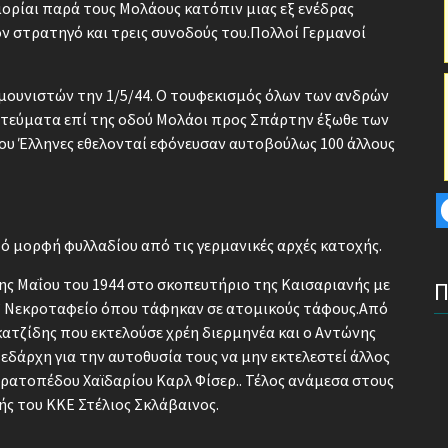
μορίαι παρά τους Μολάους κατόπιν μιας εξ ενέδρας
 στρατηγό και τρεις συνοδούς του.Πολλοί Γερμανοί
μουνιστών την 1/5/44. Ο τουφεκισμός όλων των ανδρών
ατεύματα επί της οδού Μολάοι προς Σπάρτην έξωθε των
ου Έλληνες εθελονταί εφόνευσαν αυτοβούλως 100 άλλους
ό μορφή φυλλαδίου από τις γερμανικές αρχές κατοχής.
ης Μαΐου του 1944 στο σκοπευτήριο της Καισαριανής με
’ Νεκροταφείο όπου τάφηκαν σε ατομικούς τάφους.Από
ατζίδης που εκτελούσε χρέη διερμηνέα και ο Αντώνης
δάρχη για την αυτοθυσία τους να μην εκτελεστεί άλλος
τρατοπέδου Χαϊδαρίου Καρλ Φίσερ.. Τέλος ανάμεσα στους
ής του ΚΚΕ Στέλιος Σκλάβαινος.