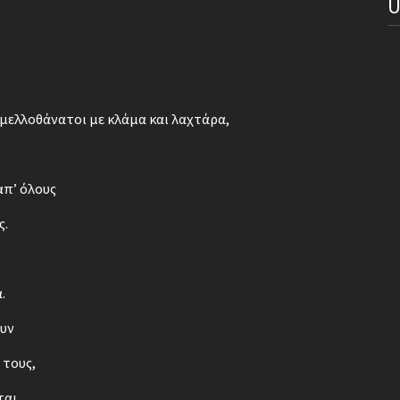
 μελλοθάνατοι με κλάμα και λαχτάρα,
απ’ όλους
ς.
.
.
ουν
 τους,
ται