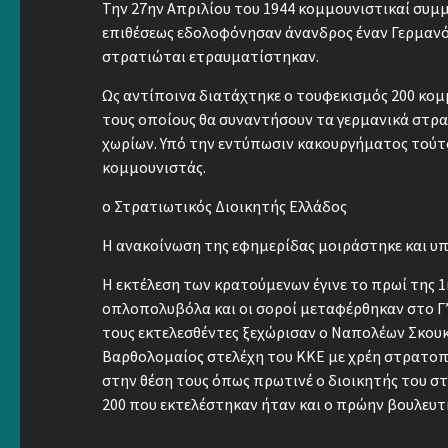
Την 27ην Απριλίου του 1944 κομμουνιστικαί συμ
επιθέσεως εδολοφόνησαν άνανδρος έναν Γερμανόν
στρατιώται ετραυματίστηκαν.
Ως αντίποινα διατάχτηκε ο τουφεκισμός 200 κομ
τους οποίους θα συναντήσουν τα γερμανικά στρ
χωρίων. Υπό την εντύπωσιν κακουργήματος τούτ
κομμουνιστάς.
ο Στρατιωτικός Διοικητής Ελλάδος
Η ανακοίνωση της εφημερίδας μοιράστηκε και υπ
Η εκτέλεση των κρατούμενων έγινε το πρωί της 1
οπλοπολυβόλα και οι σοροί μεταφέρθηκαν στο Γ
τους εκτελεσθέντες ξεχώρισαν ο Ναπολέων Σκουκ
Βαρθολομαίος στελέχη του ΚΚΕ με χρέη στρατοπε
στην θέση τους όπως πρωτινέ ο διοικητής του σ
200 που εκτελέστηκαν ήταν και ο πρώην βουλευτ