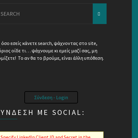
earch
r:
ι όσο εσείς κάνετε search, ψάχνοντας στο site,
ύριος οίδε τι… ψάχνουμε κι εμείς μαζί σας, μη
ομίζετε! Το αν θα το βρούμε, είναι άλλη υπόθεση.
Σύνδεση - Login
ΣΎΝΔΕΣΗ ΜΕ SOCIAL:
Specify LinkedIn Client ID and Secret in the