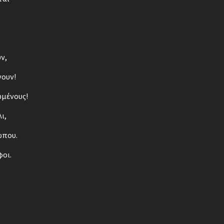
ν,
νουν!
ωμένους!
ι,
ώπου.
φοι.