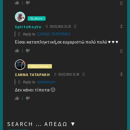
1
Dj_Admin
SpIrtoKoyto
25/02/2021 21:25
Reply to
ΣΑΝΝΑ ΤΑΤΑΡΑΚΗ
Είσαι καταπληκτική,σε ευχαριστώ πολύ πολύ ♥ ♥ ♥
1
Μέλος/Member
ΣΑΝΝΑ ΤΑΤΑΡΑΚΗ
25/02/2021 21:28
Reply to
SpIrtoKoyto
Δεν κάνει τίποτα 🙂
1
SEARCH … ΑΠΕΔΏ ▼