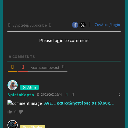
Σύνδεση/Login
Εγγραφή/Subscribe
Please login to comment
9
COMMENTS
νεότερο/newest
Dj_Admin
SpIrtoKoyto
25/02/2021 19:44
AVE…και καλησπέρες σε όλους…
0
Μέλος/Member