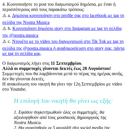
4. Κοινοποιήστε το post του διαγωνισμού δημόσια, με έναν ή
περισσότερους από τους παρακάτω τρόπους:
⚠️ a.
Δημόσια κοινοποίηση στο profile σας στο facebook με tag τη
σελίδα της Nostra Musica
⚠️ b.
Κοινοποίηση δημόσιο story στο Instagram με tag τη σελίδα
της @nostra.musica
⚠️ c.
Ντουέτο με το video του διαγωνισμού στο Tik Tok με tag τη
σελίδα της @nostra.musica ή αναδημοσίευση στο story σας, πάντα
με tag τη σελίδα μας
.
Ο διαγωνισμός λήγει στις
11 Σεπτεμβρίου
.
Αλλά οι συμμετοχές γίνονται δεκτές έως 28 Αυγούστου!
Συμμετοχές που θα λαμβάνονται μετά το πέρας της ημέρας αυτής,
δεν θα γίνονται δεκτές.
Η ανακοίνωση του νικητή θα γίνει την 12η Σεπτεμβρίου με video
στο Youtube.
Η επιλογή του νικητή θα γίνει ως εξής:
1. Εφόσον συγκεντρωθούν όλες οι συμμετοχές, θα
αξιολογηθούν από τους μουσικούς δημιουργούς της
Nostra Musica.
2. Θα αναρτηθούν οι 5 φιναλίστ στα social media της