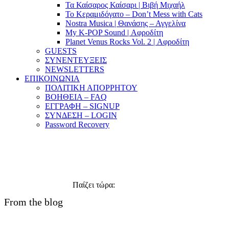
Τα Καίσαρος Καίσαρι | Βιβή Μιχαήλ
Το Κεραμιδόγατο – Don’t Mess with Cats
Nostra Musica | Θανάσης – Αγγελίνα
My K-POP Sound | Αφροδίτη
Planet Venus Rocks Vol. 2 | Αφροδίτη
GUESTS
ΣΥΝΕΝΤΕΥΞΕΙΣ
NEWSLETTERS
ΕΠΙΚΟΙΝΩΝΙΑ
ΠΟΛΙΤΙΚΗ ΑΠΟΡΡΗΤΟΥ
ΒΟΗΘΕΙΑ – FAQ
ΕΓΓΡΑΦΗ – SIGNUP
ΣΥΝΔΕΣΗ – LOGIN
Password Recovery
Παίζει τώρα:
Φορτώνει....
From the blog