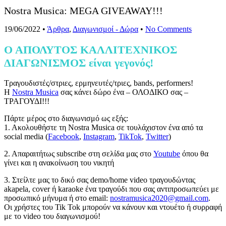
Nostra Musica: MEGA GIVEAWAY!!!
19/06/2022
•
Άρθρα
,
Διαγωνισμοί - Δώρα
•
No Comments
Ο ΑΠΟΛΥΤΟΣ ΚΑΛΛΙΤΕΧΝΙΚΟΣ
ΔΙΑΓΩΝΙΣΜΟΣ είναι γεγονός!
Τραγουδιστές/στριες, ερμηνευτές/τριες, bands, performers!
Η
Nostra Musica
σας κάνει δώρο ένα – ΟΛΟΔΙΚΟ σας –
ΤΡΑΓΟΥΔΙ!!!
Πάρτε μέρος στο διαγωνισμό ως εξής:
1. Ακολουθήστε τη Nostra Musica σε τουλάχιστον ένα από τα
social media (
Facebook
,
Instagram
,
TikTok
,
Twitter
)
2. Απαραιτήτως subscribe στη σελίδα μας στο
Youtube
όπου θα
γίνει και η ανακοίνωση του νικητή
3. Στείλτε μας το δικό σας demo/home video τραγουδώντας
akapela, cover ή karaoke ένα τραγούδι που σας αντιπροσωπεύει με
προσωπικό μήνυμα ή στο email:
nostramusica2020@gmail.com
.
Οι χρήστες του Tik Tok μπορούν να κάνουν και ντουέτο ή συρραφή
με το video του διαγωνισμού!