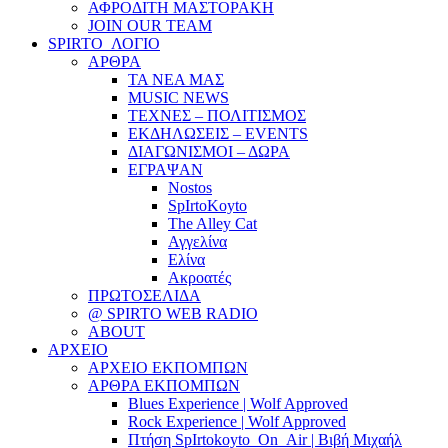
ΑΦΡΟΔΙΤΗ ΜΑΣΤΟΡΑΚΗ
JOIN OUR TEAM
SPIRTO_ΛΟΓΙΟ
ΑΡΘΡΑ
ΤΑ ΝΕΑ ΜΑΣ
MUSIC NEWS
ΤΕΧΝΕΣ – ΠΟΛΙΤΙΣΜΟΣ
ΕΚΔΗΛΩΣΕΙΣ – EVENTS
ΔΙΑΓΩΝΙΣΜΟΙ – ΔΩΡΑ
ΕΓΡΑΨΑΝ
Nostos
SpIrtoKoyto
The Alley Cat
Αγγελίνα
Ελίνα
Ακροατές
ΠΡΩΤΟΣΕΛΙΔΑ
@ SPIRTO WEB RADIO
ABOUT
ΑΡΧΕΙΟ
ΑΡΧΕΙΟ ΕΚΠΟΜΠΩΝ
ΑΡΘΡΑ ΕΚΠΟΜΠΩΝ
Blues Experience | Wolf Approved
Rock Experience | Wolf Approved
Πτήση SpIrtokoyto_On_Air | Βιβή Μιχαήλ