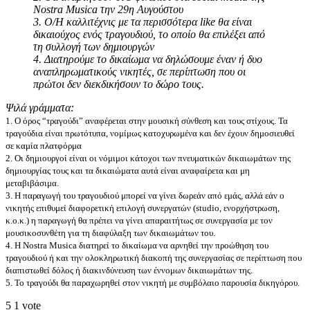
Nostra Musica την 29η Αυγούστου
3. Ο/Η καλλιτέχνις με τα περισσότερα like θα είναι
δικαιούχος ενός τραγουδιού, το οποίο θα επιλέξει από
τη συλλογή των δημιουργών
4. Διατηρούμε το δικαίωμα να δηλώσουμε έναν ή δυο
αναπληρωματικούς νικητές, σε περίπτωση που οι
πρώτοι δεν διεκδικήσουν το δώρο τους.
Ψιλά γράμματα:
1. Ο όρος “τραγούδι” αναφέρεται στην μουσική σύνθεση και τους στίχους. Τα
τραγούδια είναι πρωτότυπα, νομίμως κατοχυρωμένα και δεν έχουν δημοσιευθεί
σε καμία πλατφόρμα
2. Οι δημιουργοί είναι οι νόμιμοι κάτοχοι των πνευματικών δικαιωμάτων της
δημιουργίας τους και τα δικαιώματα αυτά είναι αναφαίρετα και μη
μεταβιβάσιμα.
3. Η παραγωγή του τραγουδιού μπορεί να γίνει δωρεάν από εμάς, αλλά εάν ο
νικητής επιθυμεί διαφορετική επιλογή συνεργατών (studio, ενορχήστρωση,
κ.ο.κ.) η παραγωγή θα πρέπει να γίνει απαραιτήτως σε συνεργασία με τον
μουσικοσυνθέτη για τη διαφύλαξη των δικαιωμάτων του.
4. Η Nostra Musica διατηρεί το δικαίωμα να αρνηθεί την προώθηση του
τραγουδιού ή και την ολοκληρωτική διακοπή της συνεργασίας σε περίπτωση που
διαπιστωθεί δόλος ή διακινδύνευση των έννομων δικαιωμάτων της.
5. Το τραγούδι θα παραχωρηθεί στον νικητή με συμβόλαιο παρουσία δικηγόρου.
5
1
vote