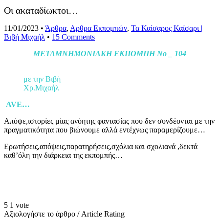
Οι ακαταδίωκτοι…
11/01/2023
•
Άρθρα
,
Αρθρα Εκπομπών
,
Τα Καίσαρος Καίσαρι |
Βιβή Μιχαήλ
•
15 Comments
ΜΕΤΑΜΝΗΜΟΝΙΑΚΗ ΕΚΠΟΜΠΗ No _ 104
με την Βιβή
Χρ.Μιχαήλ
AVE…
Απόψε,ιστορίες μίας ανόητης φαντασίας που δεν συνδέονται με την
πραγματικότητα που βιώνουμε αλλά εντέχνως παραμερίζουμε…
Ερωτήσεις,απόψεις,παρατηρήσεις,σχόλια και σχολιανά ,δεκτά
καθ’όλη την διάρκεια της εκπομπής…
5
1
vote
Αξιολογήστε το άρθρο / Article Rating