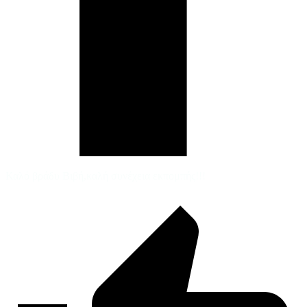
Καλό βράδυ Βιβή,καλή συνέχεια εκπομπής!!!