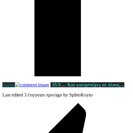
&nbsp
AVE… Και καλησπέρες σε όλους…
Last edited 3 έτη/years πριν/ago by SpIrtoKoyto