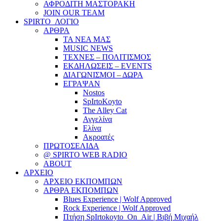
ΑΦΡΟΔΙΤΗ ΜΑΣΤΟΡΑΚΗ
JOIN OUR TEAM
SPIRTO_ΛΟΓΙΟ
ΑΡΘΡΑ
ΤΑ ΝΕΑ ΜΑΣ
MUSIC NEWS
ΤΕΧΝΕΣ – ΠΟΛΙΤΙΣΜΟΣ
ΕΚΔΗΛΩΣΕΙΣ – EVENTS
ΔΙΑΓΩΝΙΣΜΟΙ – ΔΩΡΑ
ΕΓΡΑΨΑΝ
Nostos
SpIrtoKoyto
The Alley Cat
Αγγελίνα
Ελίνα
Ακροατές
ΠΡΩΤΟΣΕΛΙΔΑ
@ SPIRTO WEB RADIO
ABOUT
ΑΡΧΕΙΟ
ΑΡΧΕΙΟ ΕΚΠΟΜΠΩΝ
ΑΡΘΡΑ ΕΚΠΟΜΠΩΝ
Blues Experience | Wolf Approved
Rock Experience | Wolf Approved
Πτήση SpIrtokoyto_On_Air | Βιβή Μιχαήλ