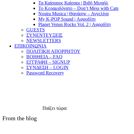
Τα Καίσαρος Καίσαρι | Βιβή Μιχαήλ
Το Κεραμιδόγατο – Don’t Mess with Cats
Nostra Musica | Θανάσης – Αγγελίνα
My K-POP Sound | Αφροδίτη
Planet Venus Rocks Vol. 2 | Αφροδίτη
GUESTS
ΣΥΝΕΝΤΕΥΞΕΙΣ
NEWSLETTERS
ΕΠΙΚΟΙΝΩΝΙΑ
ΠΟΛΙΤΙΚΗ ΑΠΟΡΡΗΤΟΥ
ΒΟΗΘΕΙΑ – FAQ
ΕΓΓΡΑΦΗ – SIGNUP
ΣΥΝΔΕΣΗ – LOGIN
Password Recovery
Παίζει τώρα:
Φορτώνει....
From the blog