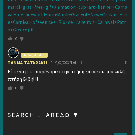
mardi+gras+free+gif+animation+clip+art+banner+Carna
val+in+the+world+are+Mardi+Gras+of+New+Orleans,+th
e+Carnival+of+Venice++Rio+de+Janeiro's+Carnival+Patr
a+Greece.gif
0
Μέλος/Member
ΣΑΝΝΑ ΤΑΤΑΡΑΚΗ
20/02/2023 21:01
Είπα να μπω παράνομα στην πτήση και να πω μια καλή
πτήση Βιβή!!!!
0
SEARCH … ΑΠΕΔΏ ▼