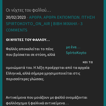
Οι νύχτες του φαλλού…
20/02/2023
•
ΆΡΘΡΑ
,
ΑΡΘΡΑ ΕΚΠΟΜΠΏΝ
,
ΠΤΉΣΗ
SPIRTOKOYTO_ON_AIR | ΒΙΒΉ ΜΙΧΑΉΛ
•
3
COMMENTS
ΟΙ ΝΥΧΤΕΣ ΤΟΥ ΦΑΛΛΟΥ…
με ένα…
Φαλλός αποκαλείται το πέος
SpIrtoKoyto
που βρίσκεται σε στύση, αλλά
και τα
ομοιώματά του. Η λέξη προέρχεται από τα αρχαία
Ελληνικά, αλλά σήμερα χρησιμοποιείται στις
περισσότερες γλώσσες.
Αντικείμενα που μοιάζουν με φαλλό ονομάζονται
φαλλόσχημα ή φαλλικά αντικείμενα…