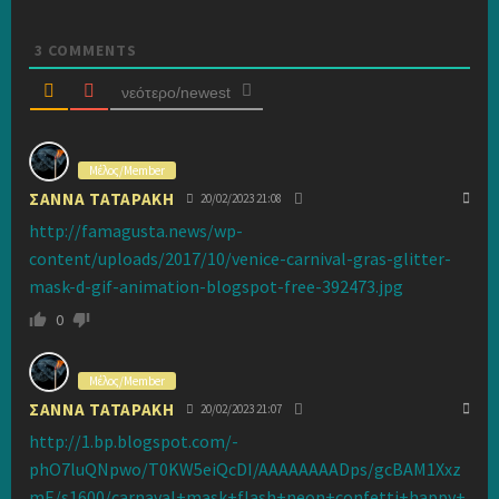
3
COMMENTS
νεότερο/newest
Μέλος/Member
ΣΑΝΝΑ ΤΑΤΑΡΑΚΗ
20/02/2023 21:08
http://famagusta.news/wp-
content/uploads/2017/10/venice-carnival-gras-glitter-
mask-d-gif-animation-blogspot-free-392473.jpg
0
Μέλος/Member
ΣΑΝΝΑ ΤΑΤΑΡΑΚΗ
20/02/2023 21:07
http://1.bp.blogspot.com/-
phO7luQNpwo/T0KW5eiQcDI/AAAAAAAADps/gcBAM1Xxz
mE/s1600/carnaval+mask+flash+neon+confetti+happy+