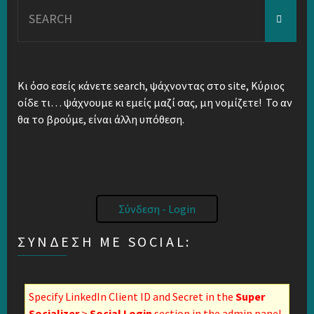
Search
for:
Κι όσο εσείς κάνετε search, ψάχνοντας στο site, Κύριος
οίδε τι… ψάχνουμε κι εμείς μαζί σας, μη νομίζετε! Το αν
θα το βρούμε, είναι άλλη υπόθεση.
Σύνδεση - Login
ΣΎΝΔΕΣΗ ΜΕ SOCIAL:
Specify LinkedIn Client ID and Secret in the
Super
Socializer
>
Social Login
section in the admin panel