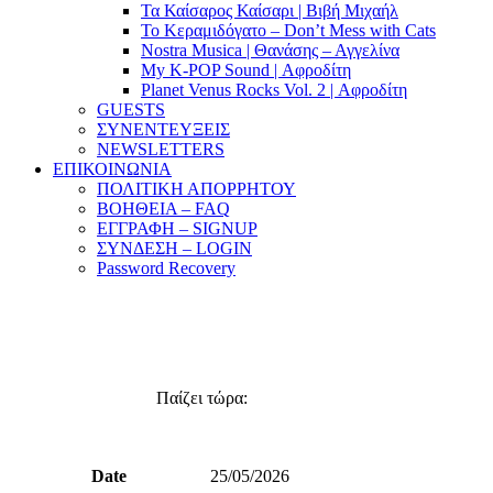
Τα Καίσαρος Καίσαρι | Βιβή Μιχαήλ
Το Κεραμιδόγατο – Don’t Mess with Cats
Nostra Musica | Θανάσης – Αγγελίνα
My K-POP Sound | Αφροδίτη
Planet Venus Rocks Vol. 2 | Αφροδίτη
GUESTS
ΣΥΝΕΝΤΕΥΞΕΙΣ
NEWSLETTERS
ΕΠΙΚΟΙΝΩΝΙΑ
ΠΟΛΙΤΙΚΗ ΑΠΟΡΡΗΤΟΥ
ΒΟΗΘΕΙΑ – FAQ
ΕΓΓΡΑΦΗ – SIGNUP
ΣΥΝΔΕΣΗ – LOGIN
Password Recovery
Παίζει τώρα:
Φορτώνει....
Date
25/05/2026