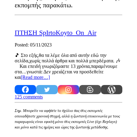
εκπομπής παρακάτω.
ΠΤΗΣΗ SpIrtoKoyto_On_Air
Posted: 05/11/2023
🎵 Στο εξής,θα τα λέμε όλα από αυτήν εδώ την
σελίδα,χωρίς πολλά άρθρα και πολλά μπερδέματα. 🎶
Και επειδή γνωριζόμαστε 13 χρόνια,παραμένουμε
στα…γνωστά: Δεν χρειάζεται να προσδεθείτε
και
[Read more…]
125 comments
Σημ. Μπορείτε να αφήσετε το σχόλιο σας στις εκπομπές
οποιαδήποτε χρονική στιγμή, αλλά η ζωντανή επικοινωνία με τους
παραγωγούς είναι εφικτή μόνο στις εκπομπές Live (όχι Replays)
και μόνο κατά τις ημέρες και ώρες της ζωντανής μετάδοσης.