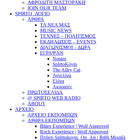
ΑΦΡΟΔΙΤΗ ΜΑΣΤΟΡΑΚΗ
JOIN OUR TEAM
SPIRTO_ΛΟΓΙΟ
ΑΡΘΡΑ
ΤΑ ΝΕΑ ΜΑΣ
MUSIC NEWS
ΤΕΧΝΕΣ – ΠΟΛΙΤΙΣΜΟΣ
ΕΚΔΗΛΩΣΕΙΣ – EVENTS
ΔΙΑΓΩΝΙΣΜΟΙ – ΔΩΡΑ
ΕΓΡΑΨΑΝ
Nostos
SpIrtoKoyto
The Alley Cat
Αγγελίνα
Ελίνα
Ακροατές
ΠΡΩΤΟΣΕΛΙΔΑ
@ SPIRTO WEB RADIO
ABOUT
ΑΡΧΕΙΟ
ΑΡΧΕΙΟ ΕΚΠΟΜΠΩΝ
ΑΡΘΡΑ ΕΚΠΟΜΠΩΝ
Blues Experience | Wolf Approved
Rock Experience | Wolf Approved
Πτήση SpIrtokoyto_On_Air | Βιβή Μιχαήλ