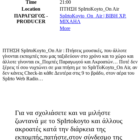
Time
21:00
Location
ΠΤΗΣΗ SpIrtoKoyto_On Air
ΠΑΡΑΓΩΓΟΣ -
SpIrtoKoyto_On_Air | ΒΙΒΗ ΧΡ.
PRODUCER
ΜΙΧΑΗΛ
More
ΠΤΗΣΗ SpIrtoKoyto_On Air : Πτήσεις μουσικές, που άλλοτε
γίνονται εκπομπές που μας ταξιδεύουν στο χρόνο και το χώρο και
άλλοτε γίνονται εκ_Πομπές Παραγωγού και Ακροατών… Ποτέ δεν
ξέρεις τί σου νυχτώνει σε μια πτήση με το SpIrToKoyto_On Air, αν
δεν κάνεις Check-in κάθε Δευτέρα στις 9 το βράδυ, στον αέρα του
SpIrto Web Radio…
Για να σχολιάσετε και να μιλήστε
ζωντανά με το SpIrtokoyto και άλλους
ακροατές κατά την διάρκεια της
εκπομπής,πατήστε,στον σύνδεσμο της